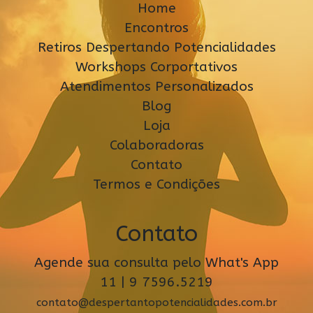
Home
Encontros
Retiros Despertando Potencialidades
Workshops Corportativos
Atendimentos Personalizados
Blog
Loja
Colaboradoras
Contato
Termos e Condições
Contato
Agende sua consulta pelo What's App
11 | 9 7596.5219
contato@despertantopotencialidades.com.br