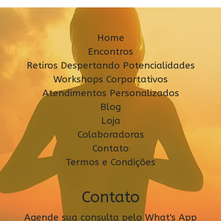
Home
Encontros
Retiros Despertando Potencialidades
Workshops Corportativos
Atendimentos Personalizados
Blog
Loja
Colaboradoras
Contato
Termos e Condições
Contato
Agende sua consulta pelo What's App