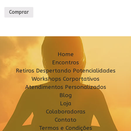
Comprar
Home
Encontros
Retiros Despertando Potencialidades
Workshops Corportativos
Atendimentos Personalizados
Blog
Loja
Colaboradoras
Contato
Termos e Condições