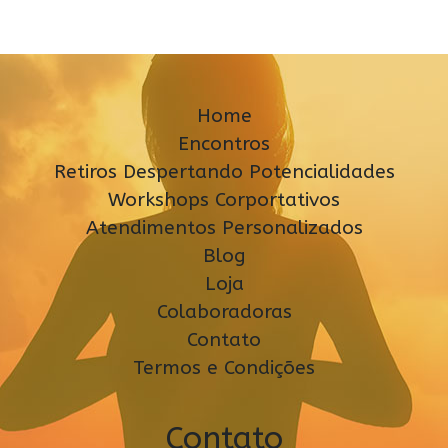
Home
Encontros
Retiros Despertando Potencialidades
Workshops Corportativos
Atendimentos Personalizados
Blog
Loja
Colaboradoras
Contato
Termos e Condições
Contato