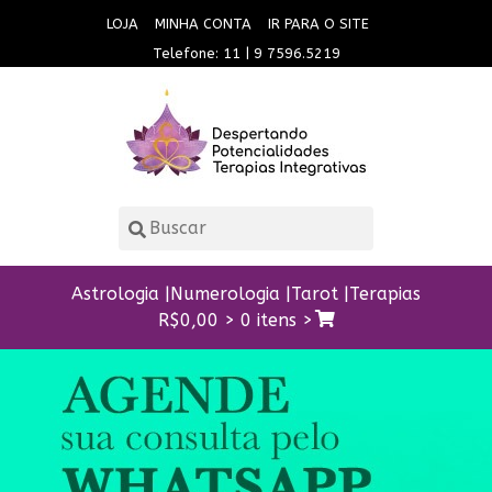
LOJA
MINHA CONTA
IR PARA O SITE
Telefone: 11 | 9 7596.5219
Astrologia
Numerologia
Tarot
Terapias
R$
0,00
>
0 itens >