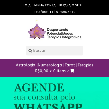
LOJA
MINHA CONTA
IR PARA O SITE
Telefone: 11 | 9 7596.5219
Astrologia
Numerologia
Tarot
Terapias
R$
0,00
>
0 itens >