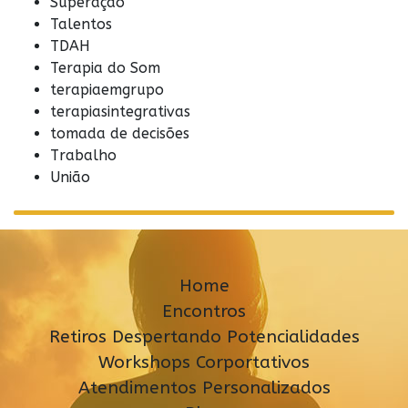
Superação
Talentos
TDAH
Terapia do Som
terapiaemgrupo
terapiasintegrativas
tomada de decisões
Trabalho
União
Home
Encontros
Retiros Despertando Potencialidades
Workshops Corportativos
Atendimentos Personalizados